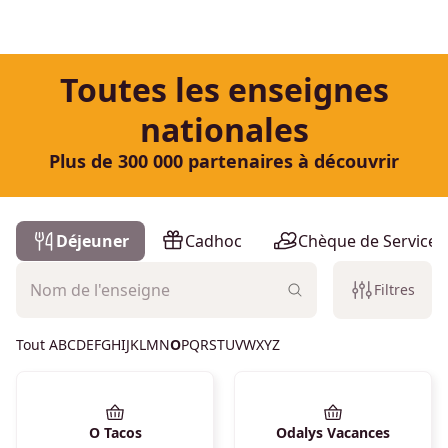
Toutes les enseignes
nationales
Plus de 300 000 partenaires à découvrir
Liste des enseignes
Déjeuner
Cadhoc
Chèque de Services
Filtres
Tout
A
B
C
D
E
F
G
H
I
J
K
L
M
N
O
P
Q
R
S
T
U
V
W
X
Y
Z
O Tacos
Odalys Vacances