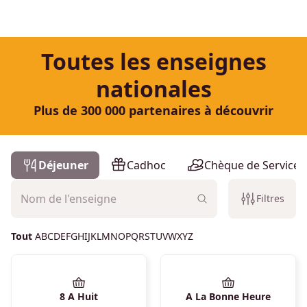
Toutes les enseignes
nationales
Plus de 300 000 partenaires à découvrir
Liste des enseignes
Déjeuner
Cadhoc
Chèque de Services
Filtres
Tout
A
B
C
D
E
F
G
H
I
J
K
L
M
N
O
P
Q
R
S
T
U
V
W
X
Y
Z
8 A Huit
A La Bonne Heure