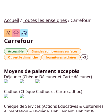
Accueil
Toutes les enseignes
Carrefour
/
/
Carrefour
Accessible
Grandes et moyennes surfaces
Ouvert le dimanche
fournitures scolaires
+
3
Moyens de paiement acceptés
Déjeuner (Chèque Déjeuner et Carte déjeuner)
Cadhoc (Chèque Cadhoc et Carte cadhoc)
Chèque de Services (Actions Éducatives & Culturelles,
Alimentation & Hygiène, Habillement, Habitat &