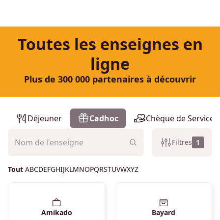
Toutes les enseignes en
ligne
Plus de 300 000 partenaires à découvrir
Liste des enseignes
Déjeuner
Cadhoc
Chèque de Services
Filtres
1
Tout
A
B
C
D
E
F
G
H
I
J
K
L
M
N
O
P
Q
R
S
T
U
V
W
X
Y
Z
Amikado
Bayard